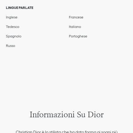
LINGUE PARLATE
Inglese
Francese
Tedesco
Italiano
Spagnolo
Portoghese
Russo
Informazioni Su Dior
Christian Dior è lo stilista che ha dato forma ai sogni più