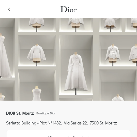
Skip to content
Return to Nav
Link Opens in New Tab
Fai clic per espandere o comprimere i contenuti
Link Opens in New Tab
telefono
DIOR St. Moritz
Boutique Dior
Serletta Building - Plot N° 1482
Via Serlas 22
7500
St. Moritz