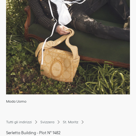
Moda Uomo
Tutti gli indirizzi
Svizzera
St. Moritz
Serletta Building - Plot N° 1482