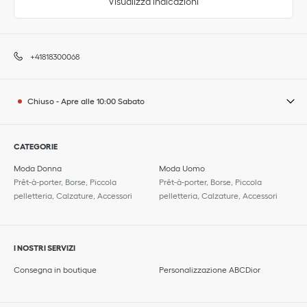
Visualizza indicazioni
+41818300068
Chiuso
-
Apre alle
10:00
Sabato
CATEGORIE
Moda Donna
Moda Uomo
Prêt-à-porter, Borse, Piccola
Prêt-à-porter, Borse, Piccola
pelletteria, Calzature, Accessori
pelletteria, Calzature, Accessori
I NOSTRI SERVIZI
Consegna in boutique
Personalizzazione ABCDior