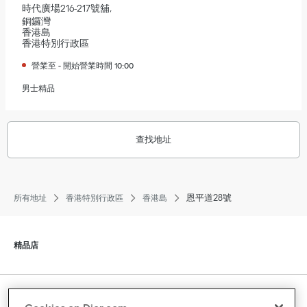
時代廣場216-217號舖
銅鑼灣
香港島
香港特別行政區
營業至
-
開始營業時間
10:00
男士精品
查找地址
恩平道28號
所有地址
香港特別行政區
香港島
點擊展開或收起内容
精品店
點擊展開或收起内容
客戶服務