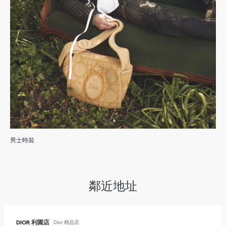
男士時裝
鄰近地址
DIOR 利園店
Dior 精品店