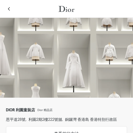
Skip to content
Return to Nav
Link Opens in New Tab
點擊展開或收起内容
Link Opens in New Tab
Link Opens in New Tab
Link Opens in New Tab
Link Opens in New Tab
電話
點擊展開此類別清單並瀏覽全部
DIOR 利園童裝店
Dior 精品店
恩平道28號
利園2期2樓222號舖
銅鑼灣
香港島
香港特別行政區