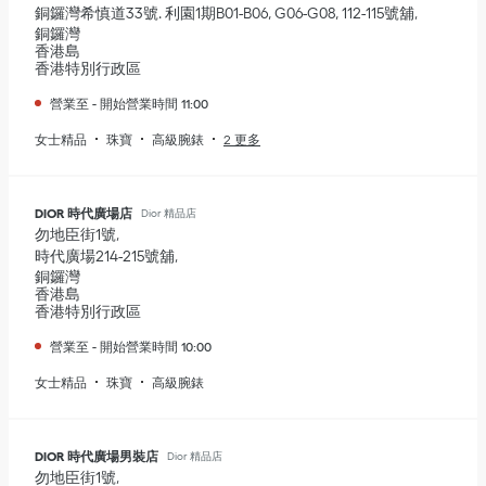
銅鑼灣希慎道33號. 利園1期B01-B06, G06-G08, 112-115號舖
銅鑼灣
香港島
香港特別行政區
營業至
-
開始營業時間
11:00
女士精品
珠寶
高級腕錶
2 更多
DIOR 時代廣場店
Dior 精品店
勿地臣街1號
時代廣場214-215號舖
銅鑼灣
香港島
香港特別行政區
營業至
-
開始營業時間
10:00
女士精品
珠寶
高級腕錶
DIOR 時代廣場男裝店
Dior 精品店
勿地臣街1號