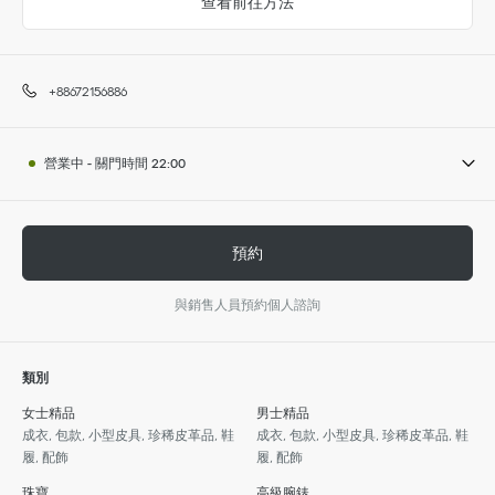
查看前往方法
+88672156886
營業中
-
關門時間
22:00
預約
與銷售人員預約個人諮詢
類別
女士精品
男士精品
成衣, 包款, 小型皮具, 珍稀皮革品, 鞋
成衣, 包款, 小型皮具, 珍稀皮革品, 鞋
履, 配飾
履, 配飾
珠寶
高級腕錶