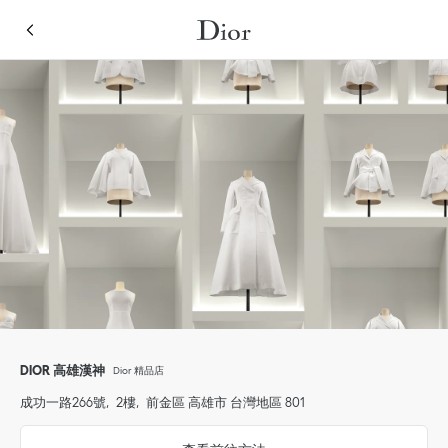
Skip to content
Return to Nav
Link Opens in New Tab
點擊展開或收起内容
Link Opens in New Tab
電話
DIOR 高雄漢神
Dior 精品店
成功一路266號
2樓
前金區
高雄市
台灣地區
801