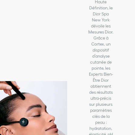
Haute
Définition, le
Dior Spa
New York
dévoile les
Mesures Dior.
Grâce à
Cortex, un
dispositif
d’analyse
cutanée de
pointe, les
Experts Bien-
Être Dior
obtiennent
des résultats
ultra-précis
sur plusieurs
paramètres
clés de la
peau :
hydratation,
élasticité, pH