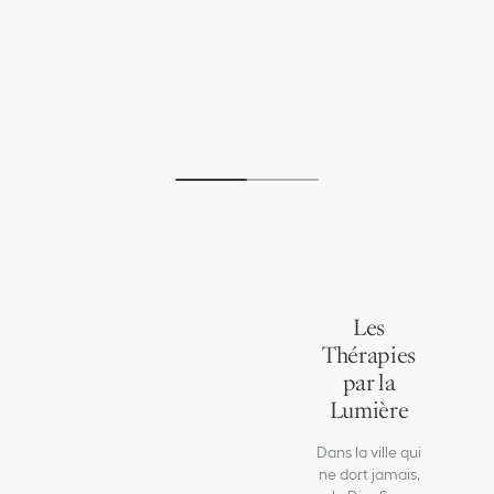
Kobi Dior
Un soin sculptant haute performance qui lifte,
repulpe et libère les tensions du visage, du cou et
du haut du dos, au plus profond grâce au brossage
à sec et à la microstimulation.
Les
Thérapies
par la
Lumière
Dans la ville qui
ne dort jamais,