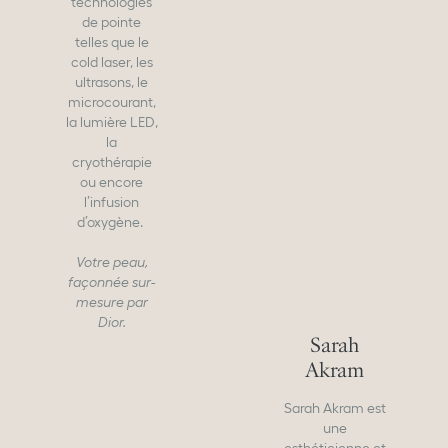
technologies
de pointe
telles que le
cold laser, les
ultrasons, le
microcourant,
la lumière LED,
la
cryothérapie
ou encore
l’infusion
d’oxygène.
Votre peau,
façonnée sur-
mesure par
Dior.
Sarah
Akram
Sarah Akram est
une