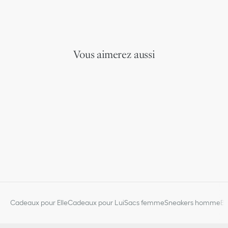
Vous aimerez aussi
Cadeaux pour Elle
Cadeaux pour Lui
Sacs femme
Sneakers homme
Bi