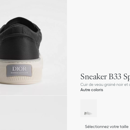
Sneaker B33 S
Cuir de veau grainé noir et 
Autre coloris
Sélectionnez votre taille