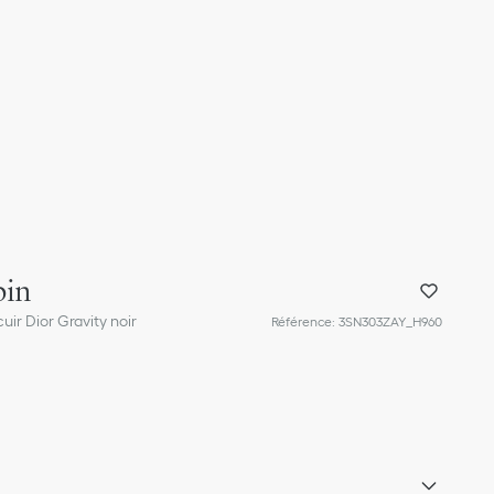
pin
cuir Dior Gravity noir
Référence
:
3SN303ZAY_H960