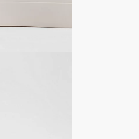
Signature Dior 30 Avenue
Tige basse
Fermeture à lacets en 
Col rembourré
Languette arrière
Semelle en gomme blanc
Semelle extérieure à m
Sac de protection inclus
Jeu de lacets supplément
Fabriquée en Italie