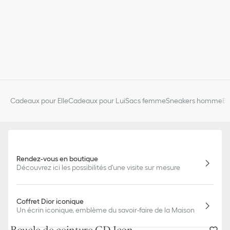
Cadeaux pour Elle
Cadeaux pour Lui
Sacs femme
Sneakers homme
Bi
Rendez-vous en boutique
Découvrez ici les possibilités d'une visite sur mesure
Coffret Dior iconique
Un écrin iconique, emblème du savoir-faire de la Maison
Boucle de ceinture CD Icon