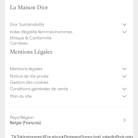
Fabriquée en Italie
La Maison Dior
Cette boucle de ceinture se vend seule, veuillez la compléter
d'une lanière de ceinture de la taille correspondante
Dior Sustainability
Index d'égalité femmes-hommes
Ethique & Conformité
Carrières
Mentions Légales
Mentions légales
Notice de Vie privée
Gestion des cookies
Conditions générales de vente
Plan du site
Pays/Région
België (Français)
TikTok
Instagram
X
Facebook
Pinterest
Snapchat
LinkedIn
Podcasts