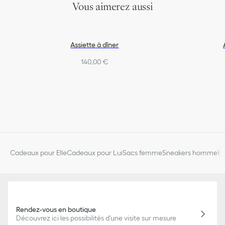
Vous aimerez aussi
Assiette à dîner
140,00 €
Cadeaux pour Elle
Cadeaux pour Lui
Sacs femme
Sneakers homme
Bi
Rendez-vous en boutique
Découvrez ici les possibilités d'une visite sur mesure