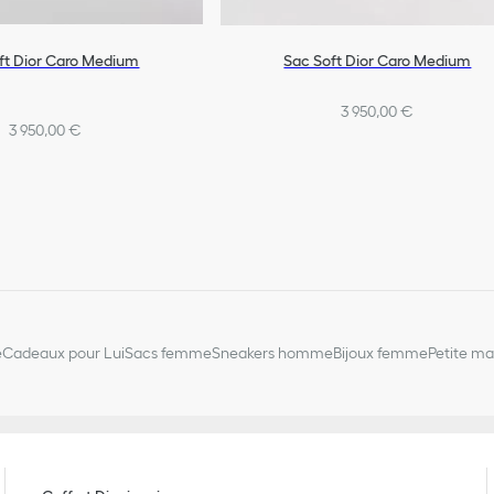
ft Dior Caro Medium
Sac Soft Dior Caro Medium
3 950,00 €
3 950,00 €
e
Cadeaux pour Lui
Sacs femme
Sneakers homme
Bijoux femme
Petite m