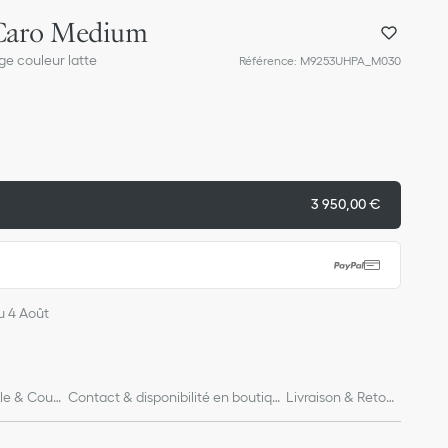
 Caro Medium
e couleur latte
Référence
:
M9253UHPA_M030
3 950,00 €
du 4 Août
lle & Coup
Contact & disponibilité en boutiqu
Livraison & Retour
e
s