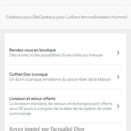
Cadeaux pour Elle
Cadeaux pour Lui
Sacs femme
Sneakers homme
Bi
Rendez-vous en boutique
Découvrez ici les possibilités d'une visite sur mesure
Coffret Dior iconique
Un écrin iconique, emblème du savoir-faire de la Maison
Livraison et retour offerts
La livraison standard, les retours et échanges sont offerts
sous 30 jours à compter de la date de réception de votre
commande
Soyez inspiré par l'actualité Dior