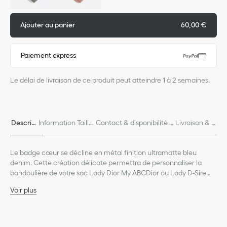
Ajouter au panier
60,00 €
Paiement express
Le délai de livraison de ce produit peut atteindre 1 à 2 semaines.
Descrip
Information Taille
Contact & disponibilité e
Livraison & R
tion
& Coupe
n boutique
etours
Le badge cœur se décline en métal finition ultramatte bleu
denim. Cette création délicate permettra de personnaliser la
bandoulière de votre sac Lady Dior My ABCDior ou Lady D-Sire
My ABCDior en ajoutant une touche de couleur.
Voir plus
Métal finition ultramatte bleu denim
Fabriqué en Italie