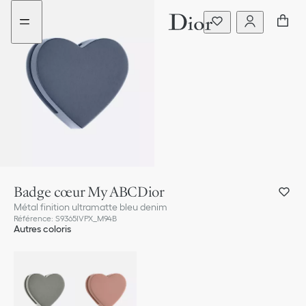
Aller
Aller
au
au
menu
contenu
Badge cœur My ABCDior
Métal finition ultramatte bleu denim
Référence
:
S9365IVPX_M94B
Autres coloris