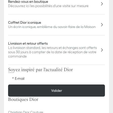
Rendez-vous en boutique
Découvrez ici les possibilités d'une visite sur mesure
Christian Dior Atelier
Célébration(s)
Coffret Dior iconique
Un écrin iconique, emblème du savoir-faire de la Maison
Mode Enfant
Livraison et retour offerts
Bobby
La livraison standard, les retours et échanges sont offerts
sous 30 jours à compter de la date de réception de votre
commande
Soyez inspiré par l'actualité Dior
E-mail
Valider
Boutiques Dior
Christian Dior Couture