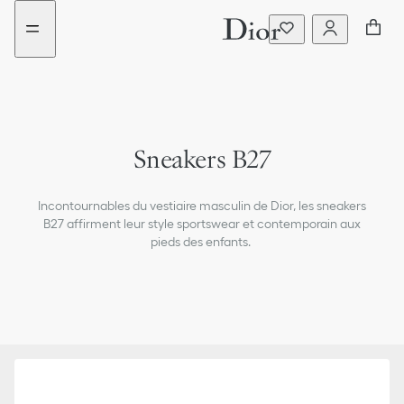
Aller
Aller
au
au
menu
contenu
Naissance
Sneakers B27
Filles (4-13 ans)
Incontournables du vestiaire masculin de Dior, les sneakers
Bébés Filles (1-36 mois)
B27 affirment leur style sportswear et contemporain aux
pieds des enfants.
Dior Essentials
Bébés Garçons (1-36 mois)
Garçons (4-13 ans)
Nouveautés enfant