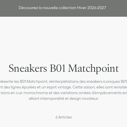
Découvrez la nouvelle collection Hiver 2026-2027
Sneakers B01 Matchpoint
résente les B01 Matchpoint, réinterprétations des sneakers iconiques B01 
t des lignes épurées et un esprit vintage. Cette saison, elles sont revisit
rsions en cuir monochrome et des variations ornées d’empiècements en
alliant intemporalité et design novateur.
6
Articles