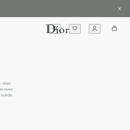
; elles
ées avec
 suède,