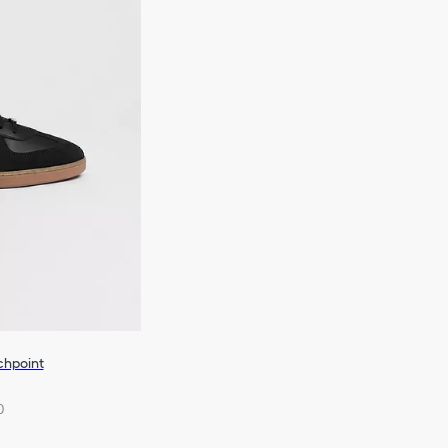
chpoint
0