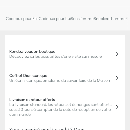
Cadeaux pour Elle
Cadeaux pour Lui
Sacs femme
Sneakers homme
Bi
Rendez-vous en boutique
Découvrez ici les possibilités d'une visite sur mesure
Coffret Dior iconique
Un écrin iconique, emblème du savoir-faire de la Maison
Livraison et retour offerts
La livraison standard, les retours et échanges sont offerts
sous 30 jours à compter de la date de réception de votre
commande
Soyez inspiré par l'actualité Dior