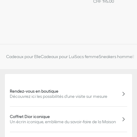
CHF 195.00
Cadeaux pour Elle
Cadeaux pour Lui
Sacs femme
Sneakers homme
Bi
Rendez-vous en boutique
Découvrez ici les possibilités d'une visite sur mesure
Coffret Dior iconique
Un écrin iconique, emblème du savoir-faire de la Maison