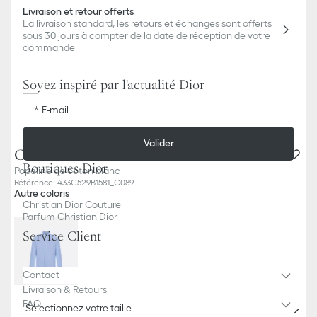
Livraison et retour offerts
La livraison standard, les retours et échanges sont offerts
sous 30 jours à compter de la date de réception de votre
commande
Soyez inspiré par l'actualité Dior
E-mail
Valider
Chemise à broderie abeille
Boutiques Dior
Popeline de coton blanc
Référence
:
433C529B1581_C089
Autre coloris
Christian Dior Couture
Parfum Christian Dior
Service Client
Contact
Livraison & Retours
FAQ
Sélectionnez votre taille