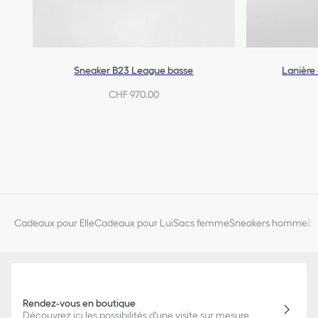
Sneaker B23 League basse
Lanière 
CHF 970.00
Cadeaux pour Elle
Cadeaux pour Lui
Sacs femme
Sneakers homme
Bi
Rendez-vous en boutique
Découvrez ici les possibilités d'une visite sur mesure