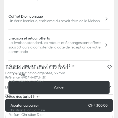
Coffret Dior iconique
Un écrin iconique, emblème du savoir-faire de la Maison
Livraison et retour offerts
La livraison standard, les retours et échanges sont offerts
sous 30 jours à compter de la date de réception de votre
commande
Soyez inspiré par l'actualité Dior
Boucle de ceinture CD Icon
Laiton vieilli finition argentée, 35 mm
E-mail
Référence
:
4912PNMET_H12K
Sélectionnez votre taille
Valider
U
Boutiques Dior
Guide des tailles
Ajouter au panier
CHF 300.00
Christian Dior Couture
Parfum Christian Dior