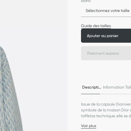
blanc
Sélectionnez votre taille
Guide des tailles
Ajouter au panier
Paiement express
Descriptio
Information Tai
n
e
Issue de la capsule Diorivie
symbole de la maison Dior 
taffetas technique, elle se
sur le devant. Cette veste 
Voir plus
total look.