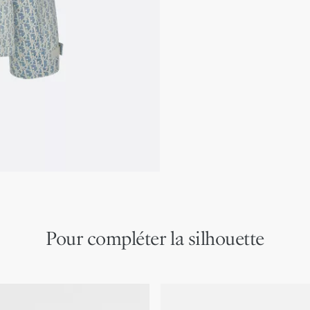
Abeille emblématique e
Fermeture zippée sur le
Sans doublure
100 % polyester
Fabriquée en Italie
Pour compléter la silhouette