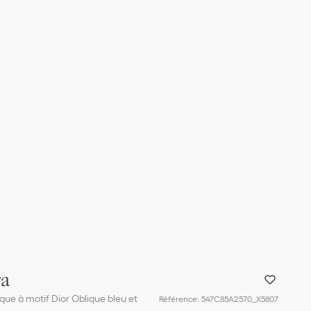
ra
que à motif Dior Oblique bleu et
Référence
:
547C85A2570_X5807