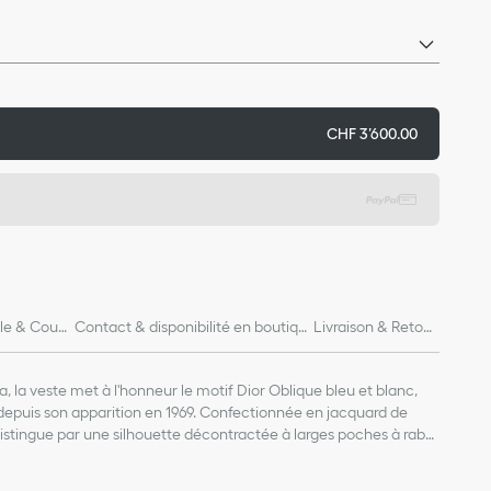
CHF 3’600.00
lle & Coup
Contact & disponibilité en boutiqu
Livraison & Retour
e
s
ra, la veste met à l'honneur le motif Dior Oblique bleu et blanc,
depuis son apparition en 1969. Confectionnée en jacquard de
 distingue par une silhouette décontractée à larges poches à rabat
pourra être coordonnée aux autres créations Dioriviera pour un