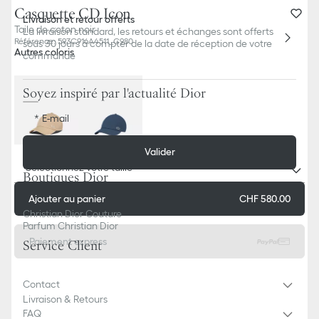
Casquette CD Icon
Livraison et retour offerts
Toile de coton noir
La livraison standard, les retours et échanges sont offerts
Référence
:
593C916A4511_C980
sous 30 jours à compter de la date de réception de votre
Autres coloris
commande
Soyez inspiré par l'actualité Dior
E-mail
Valider
Sélectionnez votre taille
Boutiques Dior
Ajouter au panier
CHF 580.00
Christian Dior Couture
Parfum Christian Dior
Paiement express
Service Client
Contact
Livraison & Retours
FAQ