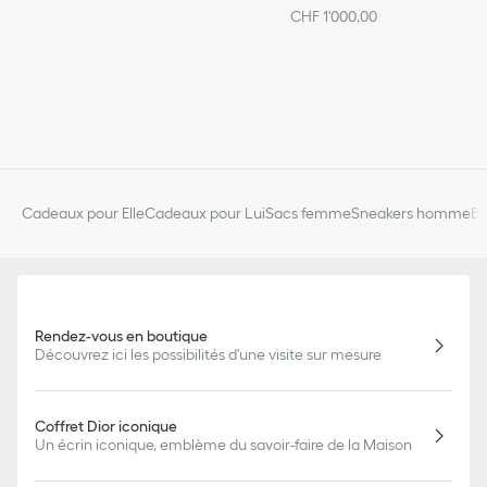
CHF 1'000.00
Cadeaux pour Elle
Cadeaux pour Lui
Sacs femme
Sneakers homme
Bi
Rendez-vous en boutique
Découvrez ici les possibilités d'une visite sur mesure
Coffret Dior iconique
Un écrin iconique, emblème du savoir-faire de la Maison