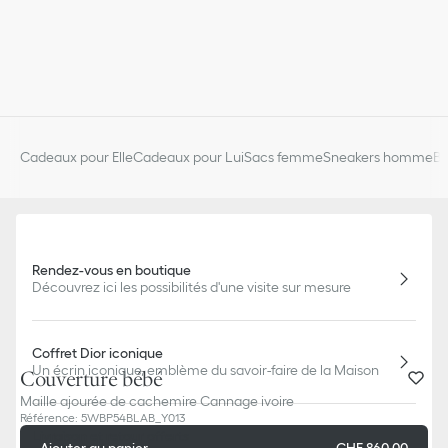
Cadeaux pour Elle
Cadeaux pour Lui
Sacs femme
Sneakers homme
Bi
Rendez-vous en boutique
Découvrez ici les possibilités d'une visite sur mesure
Coffret Dior iconique
Un écrin iconique, emblème du savoir-faire de la Maison
Couverture bébé
Maille ajourée de cachemire Cannage ivoire
Référence
:
5WBP54BLAB_Y013
Livraison et retour offerts