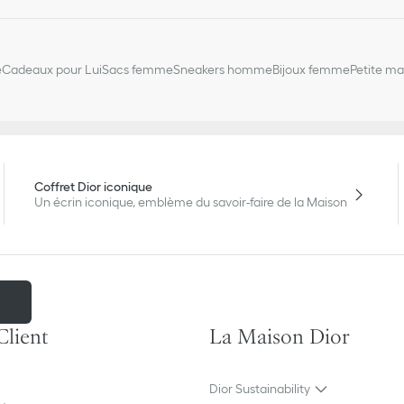
e
Cadeaux pour Lui
Sacs femme
Sneakers homme
Bijoux femme
Petite m
Coffret Dior iconique
Un écrin iconique, emblème du savoir-faire de la Maison
r
Client
La Maison Dior
Dior Sustainability