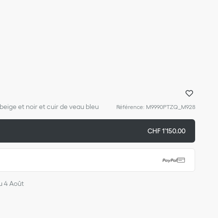
beige et noir et cuir de veau bleu
Référence
:
M9990PTZQ_M928
CHF 1’150.00
du 4 Août