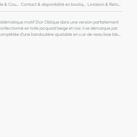
lle & Coup
Contact & disponibilité en boutiqu
Livraison & Retour
e
s
'emblématique motif Dior Oblique dans une version parfaitement
Confectionné en toile jacquard beige et noir, il se démarque par
complétée d'une bandoulière ajustable en cuir de veau lisse bleu.
et d'une petite poche intérieure, il est orné d'une signature Dior
ssoire idéal du quotidien, il s'associera facilement à toutes les
sur le devant
 cuir de veau lisse bleu
 plaquée
 78 % coton, 9 % polyester, 7 % acrylique, 4 % polyamide, 2 %
5 % coton, 45 % lin
100 % cuir de veau