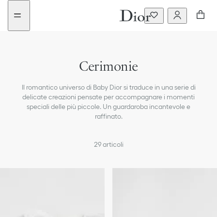
aria_goToMenu
Vai
Nuovo
al
filtro
contenuto
aggiunto
Cerimonie
Il romantico universo di Baby Dior si traduce in una serie di
delicate creazioni pensate per accompagnare i momenti
speciali delle più piccole. Un guardaroba incantevole e
raffinato.
29
articoli