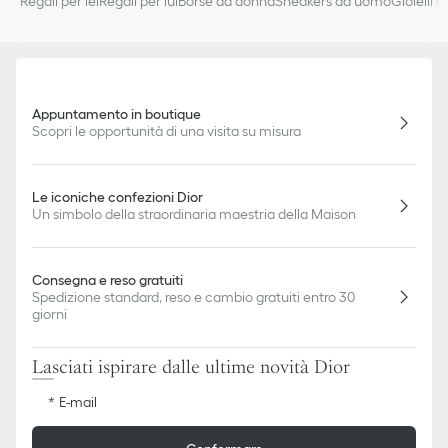
Regali per lei
Regali per lui
Borse da donna
Sneakers da uomo
Gioielli 
1 tasca con cerniera e 1 tasca a bustina interna
Sacca protettiva inclusa
Made in Italy
Appuntamento in boutique
Scopri le opportunità di una visita su misura
Le iconiche confezioni Dior
Un simbolo della straordinaria maestria della Maison
Consegna e reso gratuiti
Spedizione standard, reso e cambio gratuiti entro 30
giorni
Lasciati ispirare dalle ultime novità Dior
E-mail