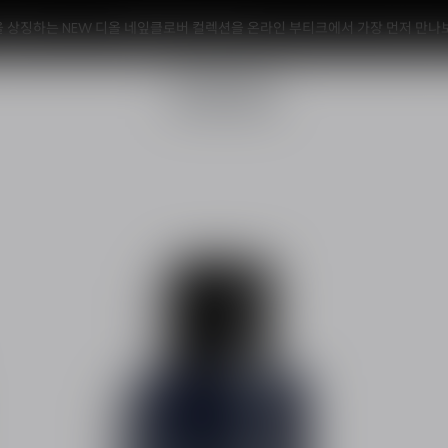
모든 구매 시 NEW 디올 캡춰 PDRN샷 1ML 샘플 증정