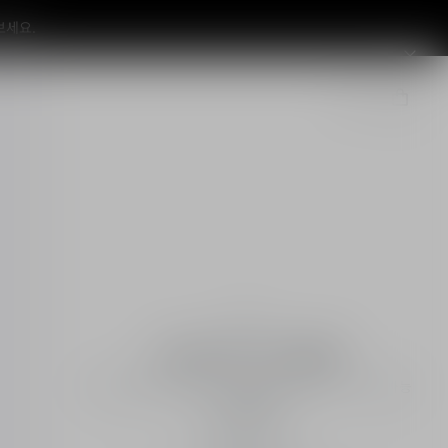
향수
소바쥬 오 드 뚜왈렛
오 드 뚜왈렛 - 산뜻하고 우디한 시트러스 노트 - 리필 가능
리필 보기
강도