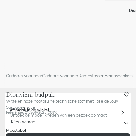
Dio
Cadeaus voor haar
Cadeaus voor hem
Damestassen
Herensneakers
D
Dioriviera-badpak
Witte en hazelnootbruine technische stof met Toile de Jouy
Sauvage-motief
Afspraak in de winkel
Referentie
:
21BS01A2825_X0810
Ontdek de mogelijkheden van een bezoek op maat
Kies uw maat
Maattabel
Kenmerkende Dior-verpakking