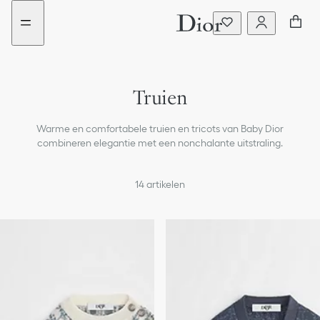
aria_goToMenu
Openen
Truien
T-Shirts en polo’s
Warme en comfortabele truien en tricots van Baby Dior
Jassen en colberts
combineren elegantie met een nonchalante uitstraling.
Broeken en korte broeken
14
artikelen
Beachwear
Accessoires
Schoenen
Babyjongens