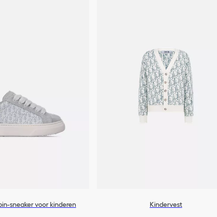
in-sneaker voor kinderen
Kindervest