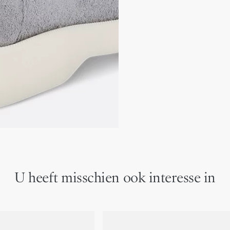
Lage bovenzijde van lee
Leren voering
Beige leren inlegzool
Ivoorkleurige rubberen 
Instapmodel
Inclusief stofzak
Vervaardigd in Italië
U heeft misschien ook interesse in