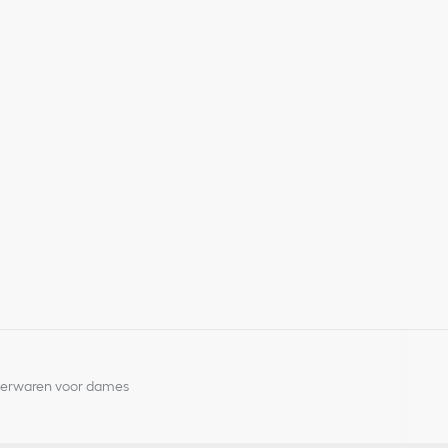
aal met goudkleurige afwerking in vintagelook en kalfsleer
ng
derwaren voor dames