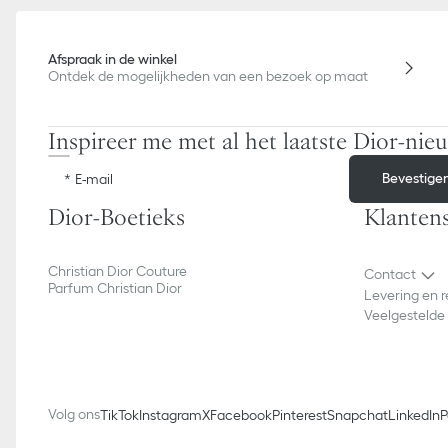
Afspraak in de winkel
Ontdek de mogelijkheden van een bezoek op maat
Inspireer me met al het laatste Dior-nie
Bevestige
E-mail
Dior-Boetieks
Klantens
Christian Dior Couture
Contact
Parfum Christian Dior
Levering en 
Veelgestelde
Volg ons
TikTok
Instagram
X
Facebook
Pinterest
Snapchat
LinkedIn
P