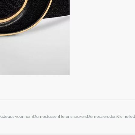
Detail van glanzend met
90% kalfsleer, 10% messi
Vervaardigd in Italië
adeaus voor hem
Damestassen
Herensneakers
Damessieraden
Kleine le