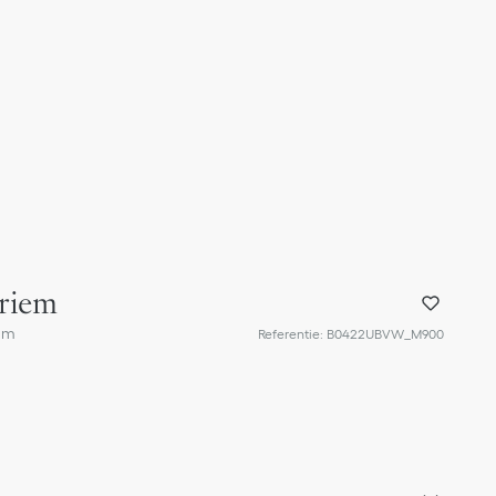
riem
 mm
Referentie
:
B0422UBVW_M900