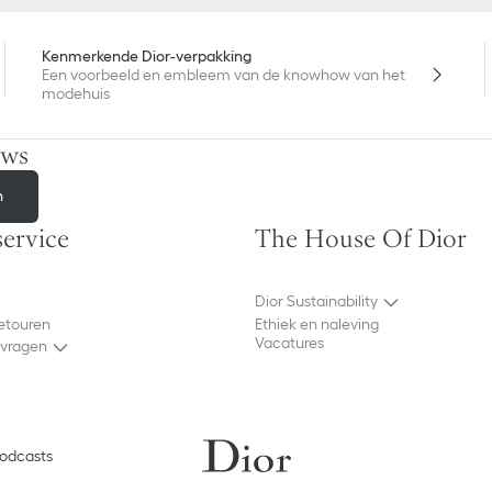
Kenmerkende Dior-verpakking
Een voorbeeld en embleem van de knowhow van het
modehuis
uws
n
ervice
The House Of Dior
Dior Sustainability
retouren
Ethiek en naleving
Vacatures
 vragen
odcasts