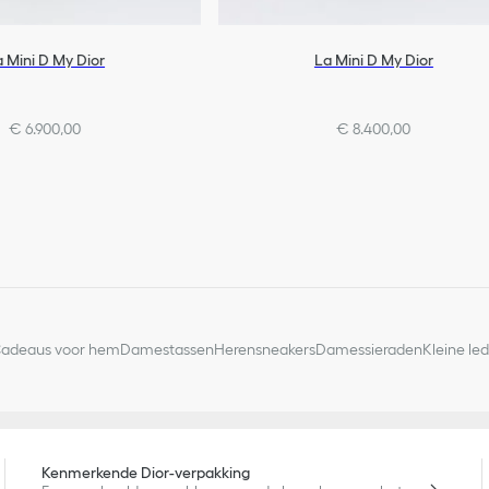
 Mini D My Dior
La Mini D My Dior
€ 6.900,00
€ 8.400,00
adeaus voor hem
Damestassen
Herensneakers
Damessieraden
Kleine le
Kenmerkende Dior-verpakking