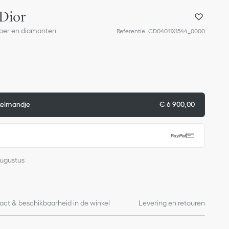
Dior
lmoer en diamanten
Referentie
:
CD04011X1544_0000
kelmandje
€ 6 900,00
Augustus
act & beschikbaarheid in de winkel
Levering en retouren