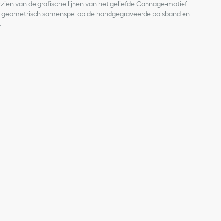
rzien van de grafische lijnen van het geliefde Cannage-motief
n geometrisch samenspel op de handgegraveerde polsband en
.
40 briljantgeslepen diamanten (0,32 kt*)
13 briljantgeslepen diamanten (0,03 kt*)
ter
erplaat met Cannage-gravure en zilverkleurige metallisering
- en minutenwijzers
tal
taal met satijnen motief en Cannage-gravure
and
enen is gebaseerd op gemiddelde gewichten.