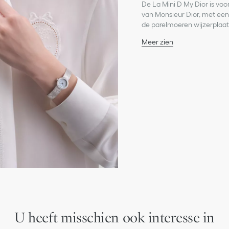
De La Mini D My Dior is voo
van Monsieur Dior, met ee
de parelmoeren wijzerplaat
Meer zien
Kast: 19 mm staal
Stalen bezel bezet met 
Stalen kroon bezet met 
Waterbestendig: 30 me
Grijze parelmoeren wijz
Gepolijste dauphine uur
Antireflectief saffierkris
Milanese polsband van s
Stalen vouwgesp
Kwartsuurwerk
Functies: Uren-minuten
Twee jaar garantie
Vervaardigd in Zwitserl
*Het gewicht van de st
U heeft misschien ook interesse in