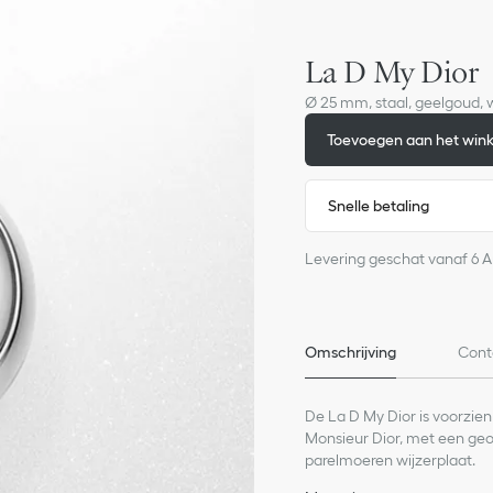
La D My Dior
Ø 25 mm, staal, geelgoud,
Toevoegen aan het win
Snelle betaling
Levering geschat vanaf 6 
Omschrijving
Cont
De La D My Dior is voorzien
Monsieur Dior, met een ge
parelmoeren wijzerplaat.