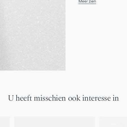
Meer zien
Kast: 25 mm staal
18K geelgouden bezel
18K geelgouden kroon be
Waterbestendig: 30 me
Witte parelmoeren wijz
Gepolijste dauphine uur
Antireflectief saffierkris
Milanese polsband van s
Stalen vouwgesp
Kwartsuurwerk
Functies: Uren-minuten
Twee jaar garantie
Vervaardigd in Zwitserl
*Het gewicht van de st
U heeft misschien ook interesse in