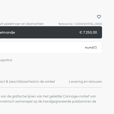
 wit parelmoer en diamanten
Referentie
:
CD04112X1754_0000
kelmandje
€ 7 250,00
Augustus
act & beschikbaarheid in de winkel
Levering en retouren
 van de grafische lijnen van het geliefde Cannage-motief van
ometrisch samenspel op de handgegraveerde polsband en de