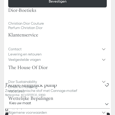
Bevestigen
Dior-Boetieks
Christian Dior Couture
Parfum Christian Dior
Klantenservice
Contact
Levering en retouren
Veelgestelde vragen
The House Of Dior
Dior Sustainability
J'Adior-slingback pump
Ethiek en naleving
Zwarte technische stof met Cannage-motief
Vacatures
Referentie
:
KCV373TCE_S900
Wettelijke Bepalingen
Kies uw maat
Maattabel
Algemene voorwaarden