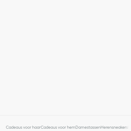
Cadeaus voor haar
Cadeaus voor hem
Damestassen
Herensneakers
D