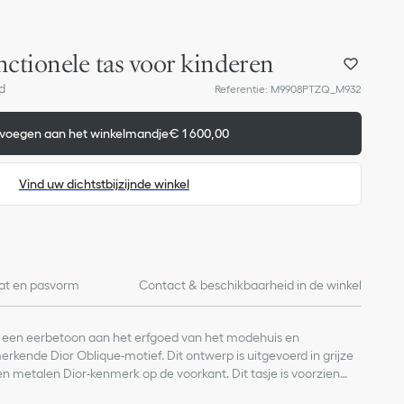
nctionele tas voor kinderen
d
Referentie
:
M9908PTZQ_M932
voegen aan het winkelmandje
€ 1 600,00
Vind uw dichtstbijzijnde winkel
at en pasvorm
Contact & beschikbaarheid in de winkel
 is een eerbetoon aan het erfgoed van het modehuis en
rkende Dior Oblique-motief. Dit ontwerp is uitgevoerd in grijze
n metalen Dior-kenmerk op de voorkant. Dit tasje is voorzien
 pouch en wordt afgerond door een stervormig bedeltje en een