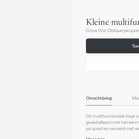
Kleine multifu
Grijze Dior Oblique-jacquar
Toe
Omschrijving
Ma
Dit multifunctionele tasje
gedetailleerd met het kenme
jacquard en versierd met ee
van een afneembare, ronde