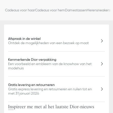
Cadeaus voor haar
Cadeaus voor hem
Damestassen
Herensneakers
D
Afspraak in de winkel
Ontdek de mogelijkheden van een bezoek op maat
Kenmerkende Dior-verpakking
Een voorbeeld en embleem van de knowhow van het
modehuis
Gratis levering en retourneren
Gratis express levering en retourneren en ruilen tot en
met 31 januari 2026
Inspireer me met al het laatste Dior-nieuws