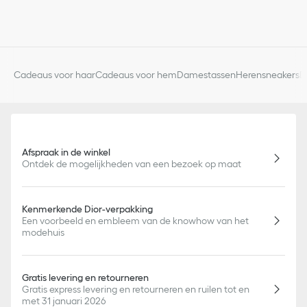
Cadeaus voor haar
Cadeaus voor hem
Damestassen
Herensneakers
D
Afspraak in de winkel
Ontdek de mogelijkheden van een bezoek op maat
Kenmerkende Dior-verpakking
Een voorbeeld en embleem van de knowhow van het
modehuis
Gratis levering en retourneren
Gratis express levering en retourneren en ruilen tot en
met 31 januari 2026