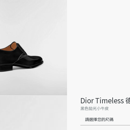
Dior Timeles
黑色拋光小牛皮
請選擇您的尺碼