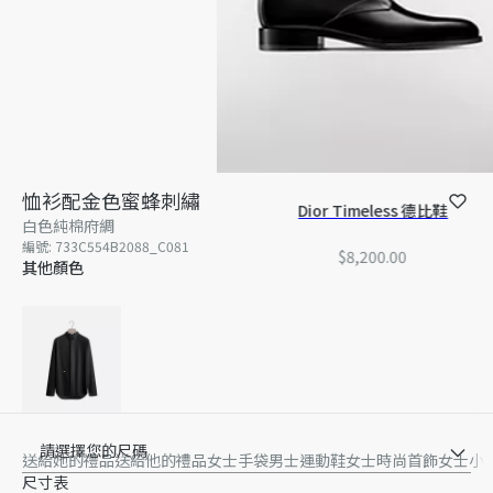
恤衫配金色蜜蜂刺繡
Dior Timeless 德比鞋
白色純棉府綢
編號
:
733C554B2088_C081
$8,200.00
其他顏色
請選擇您的尺碼
送給她的禮品
送給他的禮品
女士手袋
男士運動鞋
女士時尚首飾
女士小
尺寸表