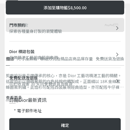
添加至購物籃
$8,500.00
快捷付款
門市預約
探索各種量身訂製的瀏覽體驗
Dior 標誌包裝
品牌精湛工藝的典範與象徵
描述
尺寸及剪裁
聯絡方式及精品店商品庫存量
免費送貨及退換
剪裁設計是品牌傳承的核心，亦是 Dior 工藝坊精湛工藝的精髓。
免費配送及退換
這款恤衫以精緻奢華的白色純棉府綢製成，正面綴以 18K 金線蜜
可於收貨後 30 天内免費退貨及換貨
蜂圖案刺繡。此恤衫可配搭西裝展現經典造型，亦可配搭牛仔褲塑
造休閒風格。
查看更多
訂閱Dior最新資訊​
正面飾有金色色調 18K 金線蜜蜂刺繡
衣領：5 厘米 / 2 吋
電子郵件地址
隱藏式鈕釦開合
珍珠母鈕釦飾有 Dior 標誌
確定
100% 棉