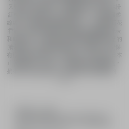
又難以抗拒的香氣，令我難以忘懷。透過《粉
紅櫻花》我希望可以向櫻花致敬，演繹那溫柔
繚繞、略帶著玫瑰氣韻的香氣。」 香調 清新花
香調。粉紅櫻花香氛完美襯托櫻花嬌嫩的外表
和馥郁花香。 濃郁度 粉紅櫻花香氛饒富詩意的
清新花香，帶給肌膚清爽宜人的感覺，卻仍保
有櫻花的馥郁香氣，持久繚繞。 香氛成色 日本
山嵐的藍色，被成千上萬的櫻花粉色所覆蓋，
捎來春天來臨的訊息。 香氛印象 詩情畫意的粉
查看更多
紅櫻花香氛，一抹能全然釋放其香氣魅力。猶
如櫻花在微風吹拂下的一縷花香，令感官沉醉
於春日的清新氣息中。 獨具一格 淡淡苦澀而圓
潤的杏仁香氣，使香氛更具層次感，襯托出櫻
官網獨家Try it first服務
花的芳香，令人回味無窮。 推薦搭配 -粉紅櫻
獨享迪奧法式包裝服務：包裝方式視內容物材積決定，
花洗手乳 -粉紅櫻花潤膚乳霜
亦可加購手提紙袋滿足贈禮需求；同一訂單恕無法分開