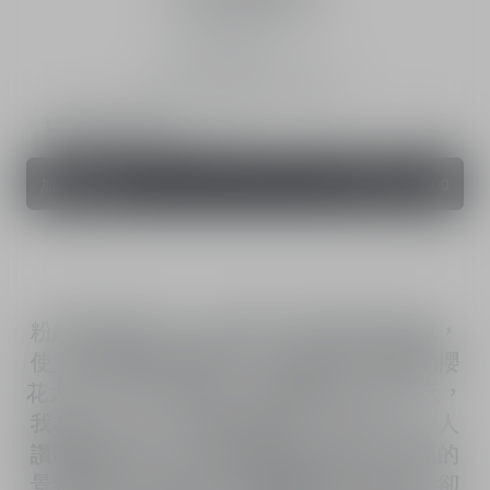
香氛
濃郁度
50 ML
100 ML
200 ML
點擊新增加值服務
高訂香氛瓶蓋, 客製化刻字服務
加入購物車
NT$11,200.00
粉紅櫻花香氛為一款詮釋日本櫻花季的香氛，
使人彷彿身在初春時節，遊走於粉白相間的櫻
花大道，純淨又壯麗。 調香師絮語 「那一天，
我在日本，是一個繽紛的春天，我看見了令人
讚嘆的櫻花綻放。數千棵櫻花樹在令人屏息的
景致中綻放，細緻的櫻花飄散著清新細緻、卻