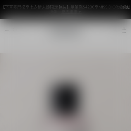
【DIOR紳士獻禮】訂單含任一男香商品享DIOR紳士禮盒包裝。
來去逛逛
▼