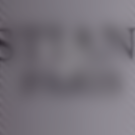
迪奧香氛世家
粉紅櫻花香氛​
探索