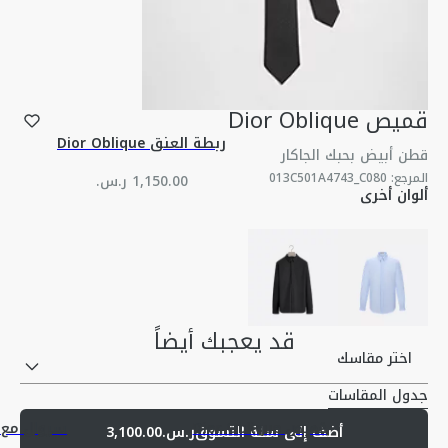
قميص Dior Oblique
ربطة العنق Dior Oblique
قطن أبيض بحبك الجاكار
المرجع
:
013C501A4743_C080
ألوان أخرى
قد يعجبك أيضاً
اختر مقاسك
جدول المقاسات
قميص Dior Oblique
سروال مع ح
أضف إلى سلة التسوق
ر.س.3,100.00