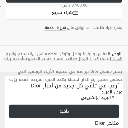
شراء سريع
بمجرد إجراء طلبيتك، أنت توافق على
شروط الخدمة
الوص
المقاس والق
التواصل وتوفر القطعة في ال
التسليم والإرج
هدايا للنساء
هدايا للرجال
حقائب النساء حسب المجموعة
أحذية رياضية 
ف
صة
متجر
اع
يتميز مشغل Dior ببراعته في تصميم الأزياء الرسمية التي
تعكس صميم إرث الدار. احتفاءً بهذه الخبرة الفريدة، تُقدم رؤية
أرغب في تلقّي كل جديد من أخبار Dior
جديدة لرموز الأناقة في تصميم Dior الأيقوني: القميص
عرض المزيد
الكلاسيكي. إنّه مصنوع من القطن الأبيض بحبك الجاكار الناعم
نمط ديور أوبليك بحبك الجاكار المتناسق لونيّاً موزع على كامل
البريد الإلكتروني
والمسامي، ويزدان بنمط ديور أوبليك المتناسق لونيّاً والموزع
التصميم
تأكيد
على كامل التصميم مع مظهر خالٍ من اللمعان، ما يمنحه ملمساً
صف أزرار مخفي
فريداً. يُعدّ القميص قطعة أساسية في مجموعة الملابس،
أزرار من عرق اللؤلؤ تحمل توقيع Dior
متاجر Dior
ويمكن تنسيقه مع بذلة لإطلالة عصرية ورسمية تحمل توقيع