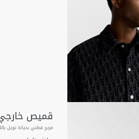
قميص خارجي or Oblique
مزيج قطني بحبكة تويل باللو