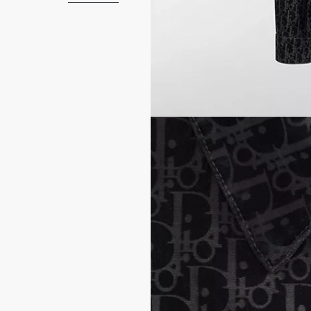
جينز متناغم أو أي سروال آ
نمط ديور أوبليك بمظهر 
جيب داخلي ظاهر بشكل 
إغلاق أمامي بأزرار كبس تح
طرف مستقيم
%98 قطن، 2% إيلاستين
صُنع في إيطاليا