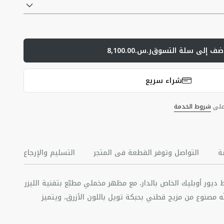
ضف إلى سلة التسوق
ر.س.8,100.00
شراء سريع
 على
شروط الخدمة
ة
التواصل وتوفر القطعة في المتجر
التسليم والإرجاع
ديور أوبليك الخاص بالدار، مع مظهر مخملي مطبّع بتقنية الليزر
ه مصنوع من مزيج قطني بحبكة تويل باللون الأزرق، ويتميز
ذا القميص الخارجي جيباً داخلياً عملياً، ويمكن تنسيقه مع سروال