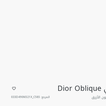
Di
ن الأزرق
المرجع
:
033D490M321X_C585