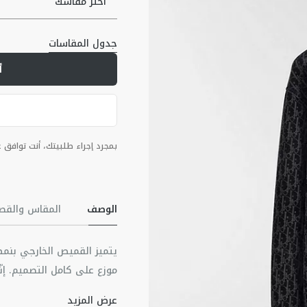
اختر مقاسك
جدول المقاسات
أ
بمجرد إجراء طلبيتك، أنت توافق
الوصف
المقاس والقص
يتميز القميص الخارجي بنمط 
موزع على كامل التصميم. إنّ
بقصّة مريحة وأزليّة. يضمّ ه
عرض المزيد