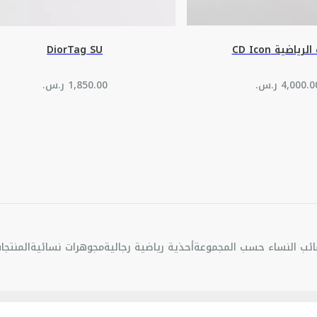
رياضية CD Icon
DiorTag SU
ئب النساء حسب المجموعة
أحذية رياضية رجالية
مجوهرات نسائية
المنتجا