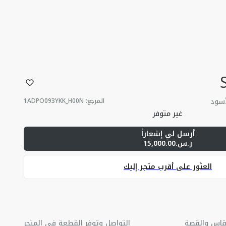
أسود
المرجع
:
1ADPO093YKK_H00N
غير متوفر
أرسل لي إشعاراً
ر.س.15,000.00
العثور على أقرب متجر إليك
قاس والقصة
التواصل وتوفر القطعة في المتجر