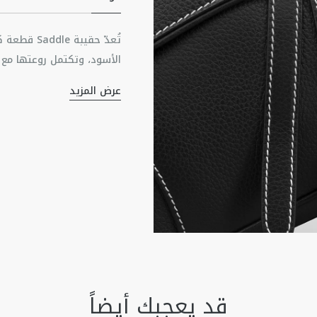
تُعدّ حقيب
الأسود، وتكتمل روعتها مع
حجيرة مع سحّاب لحفظ جميع ال
عرض المزيد
قابلاً للتعديل يحمل توقيع Christian Dior، ما يتيح حملها بشكل منحرف على الجسم.
المادتان الرئيسيتان: جل
بطانة من القماش التقني
حجيرة رئيسية مع سحّاب 
تفاصيل من الجلد ومشبك م
توقيع Dior بشكل نافر في الناحيتين الداخلية والخلفية
تأتي مع كيس واقٍ من ال
صُنع في إيطاليا
قد يعجبك أيضاً