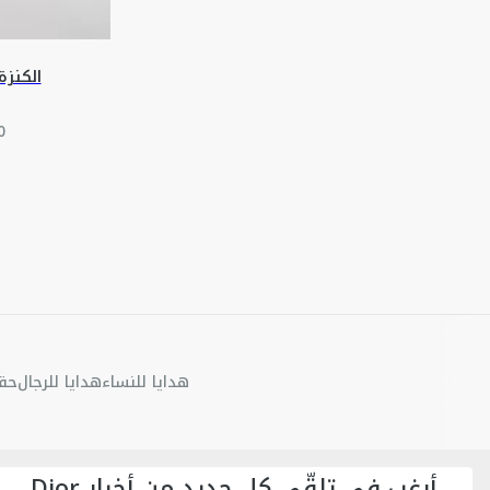
الكنزة ال
هدايا للنساء
هدايا للرجال
حقا
أرغب في تلقّي كل جديد من أخبار Dior