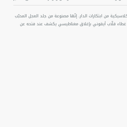
ة Saddle قطعة كلاسيكية من ابتكارات الدار. إنّها مصنوعة من جلد العجل المحبّب
 غطاء قلّاب أيقوني بإغلاق مغناطيسي يكشف عند فتحه عن
حاجيّات الأساسيّة بأمان. تضمّ الحقيبة رباط كتف بحبك الجاكار
د العجل وقماش تقنيّ
ّ والقطن
وغطاء قلّاب بإغلاق مغناطيسي
رباط كتف قابل للتعديل من النايلون بحبك الجاكار يحمل توقيع Christian Dior مع
ن الألمنيوم يحمل توقيع CD
غبار