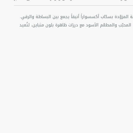
ظة Saddle الطويلة المزوّدة بسحّاب أكسسواراً أنيقاً يجمع بين البساطة والرقي.
المحبّب والمطعّم الأسود مع درزات ظاهرة بلون متباين، لتُعيد
تقديم تصميم Saddle الأيقوني، وتزدان بتوقيع Dior في الناحية الأمامية. يتّسع القسم
المركزي مع سحّاب للنقود المعدنية، فيما يوفّر الحيّزان للنقود الورقية و12 فتحة للبطاقات
عجل
فظة مع السحّاب، بتصميمها الفسيح وطابعها الأنيق، أكسسواراً
قماش التقنيّ
ومية.
ت
غبار
ا