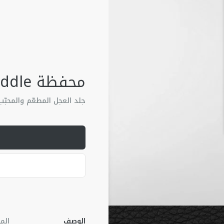
محفظة Saddle طويلة مع سحّاب
جلد العجل المطعّم والمحبّب
الوصف
الم