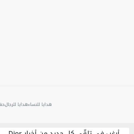
هدايا للنساء
هدايا للرجال
حقا
أرغب في تلقّي كل جديد من أخبار Dior