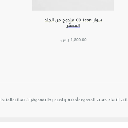
سوار CD Icon مزدوج من الجلد
المضفّر
ئب النساء حسب المجموعة
أحذية رياضية رجالية
مجوهرات نسائية
المنتجا