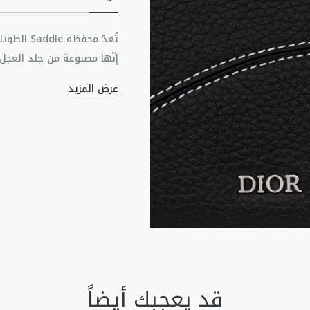
تُعدّ محف
إنّها مصنوعة من جلد العجل 
عرض المزيد
المادة الرئيسية: جلد ال
تنظيماً مثالياً. تُعدّ المح
بطانة من جلد العجل وال
مثالياً يرافقك في حياتك الي
قسم داخلي مع سحّاب
اثنتا عشرة فتحة للبطاقا
حيّزان للنقود الورقية
توقيع Dior من النحاس المُعالج بطبقة من الروثينيوم في الناحية الأمامية
توقيع Dior نافر في الناحية الداخلية
تأتي مع كيس واقٍ من ال
صُنع في إيطاليا أو إسباني
قد يعجبك أيضاً