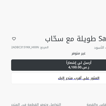
 الأسود
المرجع
:
2ADBC315YKK_H00N
غير متوفر
أرسل لي إشعاراً
ر.س.4,100.00
العثور على أقرب متجر إليك
قاس والقصة
التواصل وتوفر القطعة في المتجر