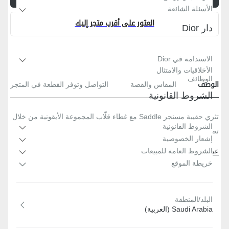
الأسئلة الشائعة
العثور على أقرب متجر إليك
دار Dior
الاستدامة في Dior
الأخلاقيات والامتثال
الوظائف
الوصف
المقاس والقصة
التواصل وتوفر القطعة في المتجر
الشروط القانونية
تثري حقيبة مسنجر Saddle مع غطاء قلّاب المجموعة الأيقونية من خلال
الشروط القانونية
تصميم عصري يفيض بالأناقة المرهفة. تتميّز بنمط ديور أوبليك الأسود
إشعار الخصوصية
بحبك الجاكار، وتكتمل روعتها مع غطاء قلّاب Saddle من جلد العجل
عرض المزيد
الشروط العامة للمبيعات
المحبّب متناسق لونيّاً مزيّن بمشبك من الألمنيوم يحمل توقيع Christian
المواد الرئيسية: جلد العجل وقطن وقماش تقنيّ
خريطة الموقع
Dior. تأتي الحقيبة الصغيرة برباط كتف من الجلد قابل للتعديل والإزالة،
بطانة من القماش التقنيّ والقطن وجلد العجل
لتُحمل سواء باليد أو على الكتف أو بشكل منحرف على الجسم.
جيب داخلي بدون نظام إغلاق
البلد/المنطقة
جيب خلفي بدون نظام إغلاق
Saudi Arabia (العربية)
رباط كتف من الجلد قابل للتعديل والإزالة