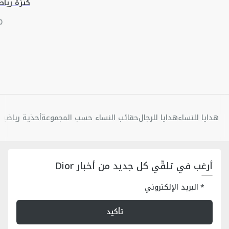
كنزة رياضية CD Icon 
هدايا للنساء
هدايا للرجال
حقائب النساء حسب المجموعة
أحذية رياضية 
أرغب في تلقّي كل جديد من أخبار Dior
البريد الإلكتروني
تأكيد