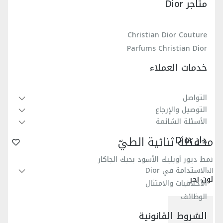
متاجر Dior
Christian Dior Couture
Parfums Christian Dior
خدمات العملاء
التواصل
التوصيل والإرجاع
الأسئلة الشائعة
دار Dior
محفظة ثنائية الطيّ
نمط ديور أوبليك الأسود بحبك الجاكار
الاستدامة في Dior
المرجع
:
2OBBH027YSE_H03E
لون آخر
الأخلاقيات والامتثال
الوظائف
الشروط القانونية