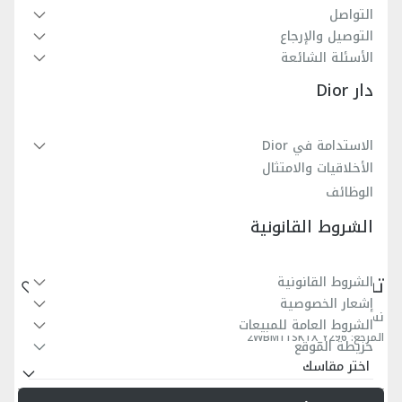
التواصل
التوصيل والإرجاع
الأسئلة الشائعة
دار Dior
الاستدامة في Dior
الأخلاقيات والامتثال
الوظائف
الشروط القانونية
تنورة بقصّة على شكل الحرف A للأطفال
الشروط القانونية
إشعار الخصوصية
نسيج مخرّم بنمط كاناج باللون الذهبي
الشروط العامة للمبيعات
المرجع
:
2WBM11SKTX_Y296
خريطة الموقع
اختر مقاسك