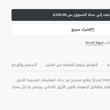
ضف إلى سلة التسوق
ر.س.4,500.00
شراء سريع
 على
شروط الخدمة
ة
التواصل وتوفر القطعة في المتجر
التسليم والإرجاع
يُقدّم حذاء لوفر Dior Granville إصداراً بطابع مسترخٍ من حذاء المناسبات الرسمية الأنيق.
اخر والفائق النعومة باللون الأزرق الكحلي، ويتميز بإدخال بنمط
لونين البيج والأسود على الناحية العلوية من الحذاء. يتميّز بنعل
ون الأبيض مع نمط ديور أوبليك محفور على النعل الخارجي
لبقر وقطن وقماش تقنيّ
الناحية الخلفية. يُضفي هذا الحذاء لمسة من الرقيّ على الإطلالات غير
ماش التقنيّ