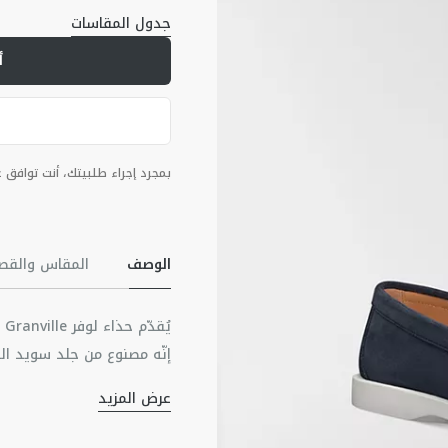
جدول المقاسات
أ
بمجرد إجراء طلبيتك، أنت توافق
الوصف
المقاس والقص
إنّه مصنوع من جلد سويد الف
ديور أوبليك بحبك الجاكار بال
عرض المزيد
خفيف الوزن من المطاط بالل
المواد الرئيسية: جلد ا
وتوقيع Dior على 
بطانة من جلد البقر والق