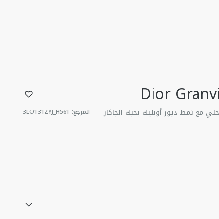
حلي مع نمط ديور أوبليك بحبك الجاكار
المرجع
:
3LO131ZYJ_H561