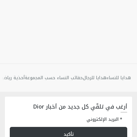
هدايا للنساء
هدايا للرجال
حقائب النساء حسب المجموعة
أحذية رياضية 
أرغب في تلقّي كل جديد من أخبار Dior
البريد الإلكتروني
تأكيد