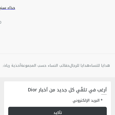
حذاء ‏سنيكرز hpoint
هدايا للنساء
هدايا للرجال
حقائب النساء حسب المجموعة
أحذية رياضية 
أرغب في تلقّي كل جديد من أخبار Dior
البريد الإلكتروني
تأكيد