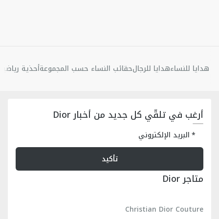
هدايا للنساء
هدايا للرجال
حقائب النساء حسب المجموعة
أحذية رياضية 
أرغب في تلقّي كل جديد من أخبار Dior
البريد الإلكتروني
تأكيد
متاجر Dior
Christian Dior Couture