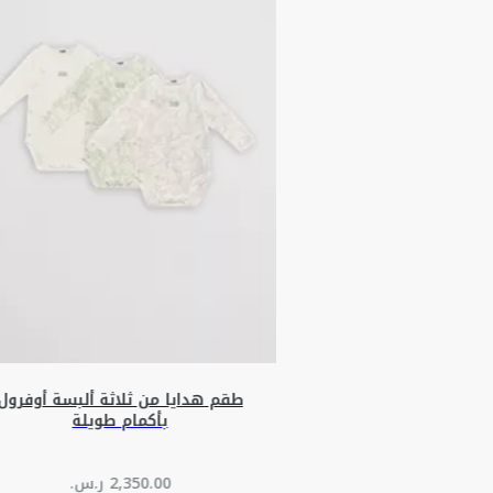
طقم هدايا من ثلاثة ألبسة أوفرول
بأكمام طويلة