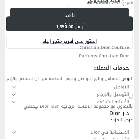
البريد الإلكتروني
المرجع
:
4SBK43PAND_Y932
غير متوفر
تأكيد
أرسل لي إشعاراً
ر.س.1,350.00
متاجر Dior
العثور على أقرب متجر إليك
Christian Dior Couture
Parfums Christian Dior
خدمات العملاء
الوص
المقاس والق
التواصل وتوفر القطعة في ال
التسليم والإرج
ف
صة
متجر
اع
التواصل
التوصيل والإرجاع
أطلّ السروال الرياضي كجزء من مجموعة capsule المُصمَّمة
الأسئلة الشائعة
بالتعاون مع مجموعة الألبسة الرجالية Dior Men ليحتفي
دار Dior
بمُصمّمي الدار. إنّه مصنوع من نسيج فليس القطني باللون
عرض المزيد
الرمادي بخيوط متباينة لونيّاً، ويتميّز بجيوب مائلة مع حزام مطاطي
تطريز Christian Dior Couture باللونين الأبيض والرمادي
الاستدامة في Dior
وأطراف كاحل مضلّعة. يزدان السروال الرياضي المريح بتطريز
أسفل الجيب الأيسر