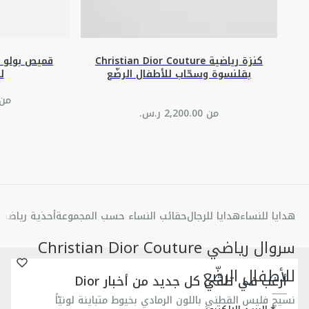
كنزة رياضية Christian Dior Couture
بقلنسوة وسحّاب للأطفال الرضّع
ل
من ‏1,350.00 
من ‏2,200.00 ر.س.‏
هدايا للنساء
هدايا للرجال
حقائب النساء حسب المجموعة
أحذية رياضية 
سروال رياضي Christian Dior Couture
للأطفال الرضّع
أرغب في تلقّي كل جديد من أخبار Dior
نسيج فليس القطني باللون الرمادي بخيوط متباينة لونيّاً