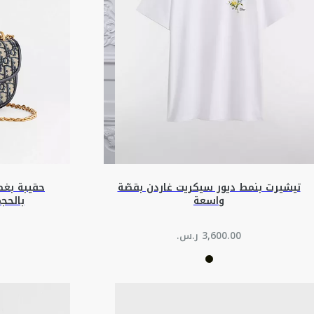
تيشيرت بنمط ديور سيكريت غاردن بقصّة
واسعة
بالحج