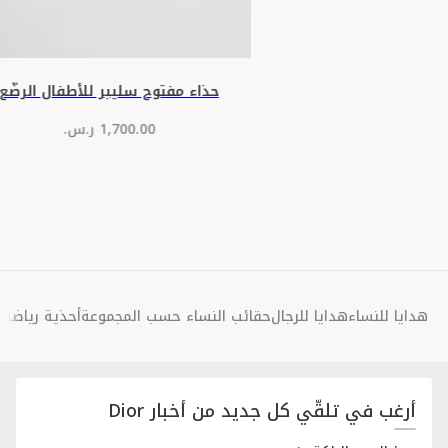
حذاء مفتوح سليبر للأطفال الرضّع
هدايا للنساء
هدايا للرجال
حقائب النساء حسب المجموعة
أحذية رياضية 
أرغب في تلقّي كل جديد من أخبار Dior