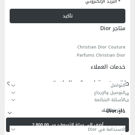
البريد الإلكتروني
تأكيد
متاجر Dior
Christian Dior Couture
Parfums Christian Dior
خدمات العملاء
طقم هدية لحديثي الولادة
التواصل
التوصيل والإرجاع
قماش الجيرسيه والفوال القطني بنمط كاناج باللون العاجي
الأسئلة الشائعة
المرجع
:
5SBP53KDOH_Y013
دار Dior
اختر مقاسك
أضف إلى سلة التسوق
ر.س.2,800.00
الاستدامة في Dior