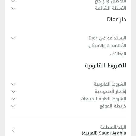
هذه الدمية الناعمة بتصميمها المرهف كهدية بطابع أنيق أزليّ
التوصيل والإرجاع
مادة الحشوة: 100% بوليستر
الأسئلة الشائعة
لحديثي الولادة.
تحذير: يُرجى إزالة جميع الشارات والأربطة ومواد التغليف وأي
دار Dior
عناصر أخرى مرفقة بالدمية قبل تقديمها للطفل
الاستدامة في Dior
الأخلاقيات والامتثال
الوظائف
الشروط القانونية
الشروط القانونية
إشعار الخصوصية
الشروط العامة للمبيعات
خريطة الموقع
البلد/المنطقة
Saudi Arabia (العربية)