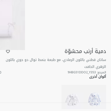
دمية أرنب محشوّة
ساتان قطني باللون الرمادي، مع طبعة بنمط توال دو جوي باللون
الزهري الخافت
المرجع
:
9HBG51DDO2_Y353
ألوان أخرى